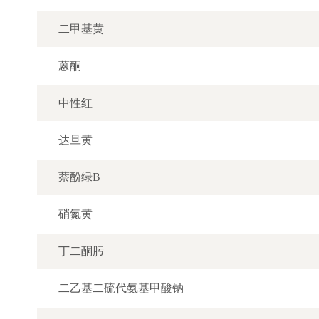
二甲基黄
蒽酮
中性红
达旦黄
萘酚绿B
硝氮黄
丁二酮肟
二乙基二硫代氨基甲酸钠