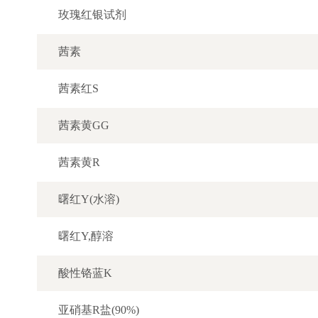
玫瑰红银试剂
茜素
茜素红S
茜素黄GG
茜素黄R
曙红Y(水溶)
曙红Y,醇溶
酸性铬蓝K
亚硝基R盐(90%)